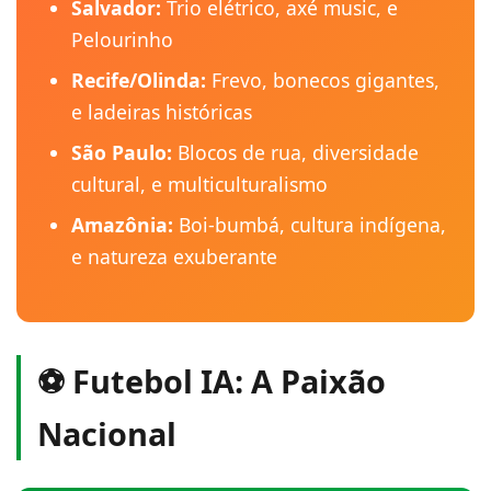
Salvador:
Trio elétrico, axé music, e
Pelourinho
Recife/Olinda:
Frevo, bonecos gigantes,
e ladeiras históricas
São Paulo:
Blocos de rua, diversidade
cultural, e multiculturalismo
Amazônia:
Boi-bumbá, cultura indígena,
e natureza exuberante
⚽ Futebol IA: A Paixão
Nacional