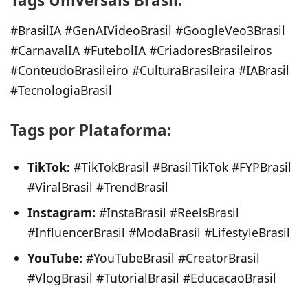
Tags Universais Brasil:
#BrasilIA #GenAIVideoBrasil #GoogleVeo3Brasil
#CarnavalIA #FutebolIA #CriadoresBrasileiros
#ConteudoBrasileiro #CulturaBrasileira #IABrasil
#TecnologiaBrasil
Tags por Plataforma:
TikTok:
#TikTokBrasil #BrasilTikTok #FYPBrasil
#ViralBrasil #TrendBrasil
Instagram:
#InstaBrasil #ReelsBrasil
#InfluencerBrasil #ModaBrasil #LifestyleBrasil
YouTube:
#YouTubeBrasil #CreatorBrasil
#VlogBrasil #TutorialBrasil #EducacaoBrasil