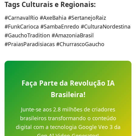
Tags Culturais e Regionais:
#CarnavalRio #AxeBahia #SertanejoRaiz
#FunkCarioca #SambaEnredo #CulturaNordestina
#GauchoTradition #AmazoniaBrasil
#PraiasParadisiacas #ChurrascoGaucho
Faça Parte da Revolução IA
Brasileira!
Junte-se aos 2.8 milhões de criadores
brasileiros transformando o conteúdo
digital com a tecnologia Google Veo 3 da
Gen AI Video Generator!